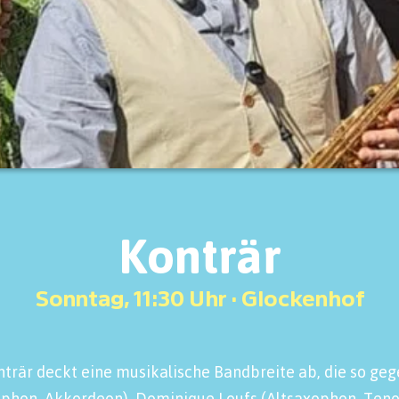
Konträr
Sonntag, 11:30 Uhr · Glockenhof
rär deckt eine musikalische Bandbreite ab, die so gege
xophon, Akkordeon), Dominique Loufs (Altsaxophon, Ten