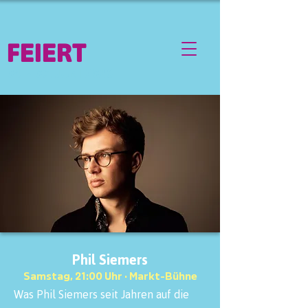
FEIERT
04. - 07. JUNI 2026
Phil Siemers
Samstag, 21:00 Uhr · Markt-Bühne
Was Phil Siemers seit Jahren auf die