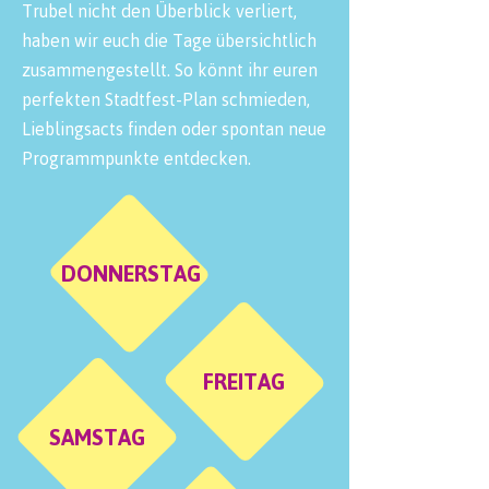
Trubel nicht den Überblick verliert,
haben wir euch die Tage übersichtlich
zusammengestellt. So könnt ihr euren
perfekten Stadtfest-Plan schmieden,
Lieblingsacts finden oder spontan neue
Programmpunkte entdecken.
DONNERSTAG
FREITAG
SAMSTAG