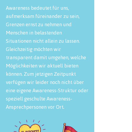
Awareness bedeutet für uns,
aufmerksam füreinander zu sein,
Grenzen ernst zu nehmen und
Menschen in belastenden
Situationen nicht allein zu lassen.
Gleichzeitig möchten wir
transparent damit umgehen, welche
Möglichkeiten wir aktuell bieten
können. Zum jetzigen Zeitpunkt
verfügen wir leider noch nicht über
eine eigene Awareness-Struktur oder
speziell geschulte Awareness-
Ansprechpersonen vor Ort.