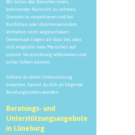
Wir bitten alle Besucher:innen,
aufeinander Rücksicht zu nehmen,
Grenzen zu respektieren und bei
Konflikten oder diskriminierendem
Verhalten nicht wegzuschauen.
Gemeinsam tragen wir dazu bei, dass
sich möglichst viele Menschen auf
unserer Veranstaltung willkommen und
sicher fühlen können.
Solltest du direkt Unterstützung
brauchen, kannst du dich an folgende
Beratungsstellen wenden:
Beratungs- und
Unterstützungsangebote
in Lüneburg