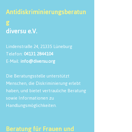
Antidiskriminierungsberatun
g
diversu e.V.
Lindenstraße 24, 21335 Lüneburg
Telefon:
0
4131 2844104
E-Mail:
info@diversu.org
Die Beratungsstelle unterstützt
Menschen, die Diskriminierung erlebt
haben, und bietet vertrauliche Beratung
sowie Informationen zu
Handlungsmöglichkeiten.
Beratung für Frauen und