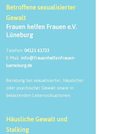
Betroffene sexualisierter
Gewalt
Frauen helfen Frauen e.V.
Lüneburg
Telefon:
04131 61733
E-Mail:
info@frauenhelfenfrauen-
lueneburg.de
Beratung bei sexualisierter, häuslicher
oder psychischer Gewalt sowie in
belastenden Lebenssituationen.
Häusliche Gewalt und
Stalking